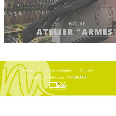
Accueil
|
Mentions Légales
|
Contact
Création & réalisation OWL
BLACK