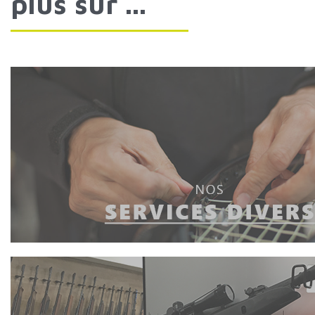
plus
sur
...