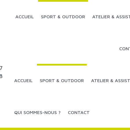
ACCUEIL
SPORT & OUTDOOR
ATELIER & ASSI
Randonnée, Trail & Running
Atelier Armes
CON
Sports individuels & collectifs
Atelier Cycles
VTT & Cyclo
Services Divers
7
Prêt-à-porter
8
ACCUEIL
SPORT & OUTDOOR
ATELIER & ASSIS
Chasse & Pêche
Randonnée, Trail & Running
Atelier Armes
QUI SOMMES-NOUS ?
CONTACT
Sports individuels & collectifs
Atelier Cycles
VTT & Cyclo
Services Divers