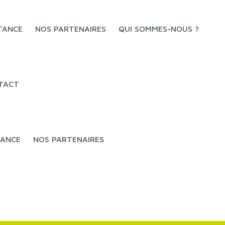
STANCE
NOS PARTENAIRES
QUI SOMMES-NOUS ?
Historique & Présentation
TACT
Le Magasin
L'Équipe
TANCE
NOS PARTENAIRES