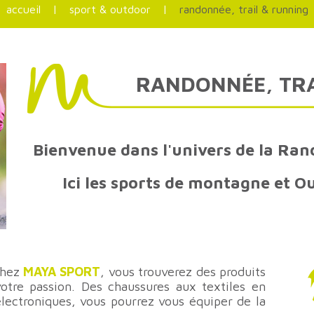
accueil
|
sport & outdoor
|
randonnée, trail & running
Prêt-à-porter
Historique & Présentation
Chasse & Pêche
Le Magasin
L'Équipe
RANDONNÉE,
TR
Bienvenue dans l'univers de la Ran
Ici les sports de montagne et O
chez
MAYA SPORT
, vous trouverez des produits
votre passion. Des chaussures aux textiles en
électroniques, vous pourrez vous équiper de la